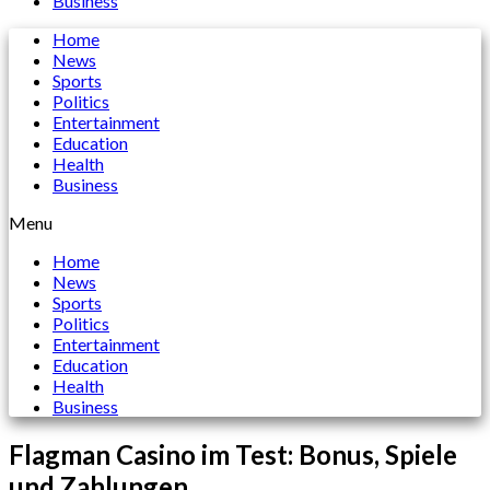
Business
Home
News
Sports
Politics
Entertainment
Education
Health
Business
Menu
Home
News
Sports
Politics
Entertainment
Education
Health
Business
Flagman Casino im Test: Bonus, Spiele
und Zahlungen