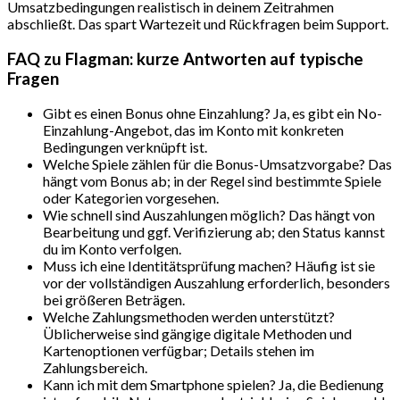
Umsatzbedingungen realistisch in deinem Zeitrahmen
abschließt. Das spart Wartezeit und Rückfragen beim Support.
FAQ zu Flagman: kurze Antworten auf typische
Fragen
Gibt es einen Bonus ohne Einzahlung? Ja, es gibt ein No-
Einzahlung-Angebot, das im Konto mit konkreten
Bedingungen verknüpft ist.
Welche Spiele zählen für die Bonus-Umsatzvorgabe? Das
hängt vom Bonus ab; in der Regel sind bestimmte Spiele
oder Kategorien vorgesehen.
Wie schnell sind Auszahlungen möglich? Das hängt von
Bearbeitung und ggf. Verifizierung ab; den Status kannst
du im Konto verfolgen.
Muss ich eine Identitätsprüfung machen? Häufig ist sie
vor der vollständigen Auszahlung erforderlich, besonders
bei größeren Beträgen.
Welche Zahlungsmethoden werden unterstützt?
Üblicherweise sind gängige digitale Methoden und
Kartenoptionen verfügbar; Details stehen im
Zahlungsbereich.
Kann ich mit dem Smartphone spielen? Ja, die Bedienung