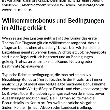
ist vor allem dann praktisch, wenn man nicht nur eine Spielart
spielen will, aber trotzdem schnell zwischen Spielekategorien
wechseln möchte.
Willkommensbonus und Bedingungen
im Alltag erklärt
Wenn es um den Einstieg geht, ist oft der Bonus das erste
Thema. Für Flagman gilt ein Willkommensangebot, das als
„flagman bonus ohne einzahlung“ beworben wird und ohne
Einzahlung genutzt werden kann. Wichtig ist: Solche Angebote
sind in der Regel zeitlich begrenzt und an Bedingungen
geknüpft, etwa an eine maximale Bonus-Nutzung oder
bestimmte Spielauswahl.
Typische Rahmenbedingungen, die man bei einem No-
Einzahlung-Bonus prüfen sollte, sind in der Praxis fast immer
ähnlich: Es gibt meist eine festgelegte maximale Bonussumme,
eine maximale Wettgröße pro Einsatz und eine Umsatzvorgabe
(z. B. wie oft der Bonusbetrag umgesetzt werden muss, bevor
Auszahlungen möglich sind). Bei Flagman sollte man die
Bonusdetails im Konto prüfen, weil sich solche Vorgaben
ändern können, je nach Aktion oder Landeseinstellung.