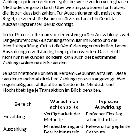
Zahlungsoptionen gehören typischerweise zu den verfügbaren
Methoden, ergänzt durch Überweisungsoptionen für Nutzer,
die lieber klassisch zahlen. Für Auszahlungen gilt meist eine
Regel, die zuerst die Bonusumsätze und anschließend das
Auszahlungsfenster berücksichtigt.
In der Praxis sollte man vor der ersten großen Auszahlung zwei
Dinge prüfen: das Auszahlungsformular im Konto und die
Identitätsprüfung. Oft ist die Verifizierung erforderlich, bevor
Auszahlungen vollständig freigegeben werden. Das betrifft
nicht nur Neukunden, sondern kann auch bei bestimmten
Zahlungsvolumina aktiv werden.
Je nach Methode können außerdem Gebühren anfallen. Diese
werden manchmal direkt im Zahlungsprozess angezeigt. Wer
regelmäßig auszahlt, sollte außerdem die Mindest- und
Höchstbeträge je Transaktion im Blick behalten.
Worauf man
Typische
Bereich
achten sollte
Auswirkung
Verfügbarkeit der
Einfacher Einstieg,
Einzahlung
Methode
schnell startbar
Mindestbetrag und
Relevanz für geplante
Auszahlung
Bearbeitungszeit
Cashouts