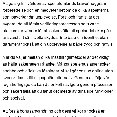
Att ge sig in i världen av spel utomlands kräver noggrann
förberedelse och en medvetenhet om de olika aspekterna
som påverkar din upplevelse. Först och främst är det
avgörande att förstå verifieringsprocessen som varje
plattform använder för att säkerställa att spelandet sker på ett
ansvarsfullt sätt. Detta skyddar inte bara din identitet utan
garanterar också att din upplevelse är både trygg och rättvis.
När du väljer mellan olika insättningsmetoder är det viktigt
att hålla säkerheten i åtanke. Många spelentusiaster söker
snabba och effektiva lösningar, vilket gör
casino online utan
svensk licens
till ett populärt alternativ. Genom att följa vår
registreringsguide kan du enkelt navigera genom processen
och säkerställa att du får ut det mesta av dina spelfunktioner
och spelval.
Att förstå bonusanvändning och dess villkor är också en