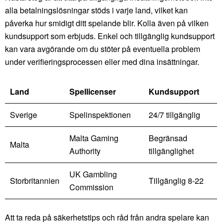
alla betalningslösningar stöds i varje land, vilket kan
påverka hur smidigt ditt spelande blir. Kolla även på vilken
kundsupport som erbjuds. Enkel och tillgänglig kundsupport
kan vara avgörande om du stöter på eventuella problem
under verifieringsprocessen eller med dina insättningar.
Land
Spellicenser
Kundsupport
Sverige
Spelinspektionen
24/7 tillgänglig
Malta Gaming
Begränsad
Malta
Authority
tillgänglighet
UK Gambling
Storbritannien
Tillgänglig 8-22
Commission
Att ta reda på säkerhetstips och råd från andra spelare kan