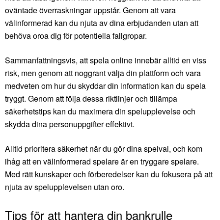
oväntade överraskningar uppstår. Genom att vara
välinformerad kan du njuta av dina erbjudanden utan att
behöva oroa dig för potentiella fallgropar.
Sammanfattningsvis, att spela online innebär alltid en viss
risk, men genom att noggrant välja din plattform och vara
medveten om hur du skyddar din information kan du spela
tryggt. Genom att följa dessa riktlinjer och tillämpa
säkerhetstips kan du maximera din spelupplevelse och
skydda dina personuppgifter effektivt.
Alltid prioritera säkerhet när du gör dina spelval, och kom
ihåg att en välinformerad spelare är en tryggare spelare.
Med rätt kunskaper och förberedelser kan du fokusera på att
njuta av spelupplevelsen utan oro.
Tips för att hantera din bankrulle