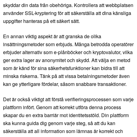
skyddar din data från obehöriga. Kontrollera att webbplatsen
använder SSL-kryptering för att säkerställa att dina känsliga
uppgifter hanteras på ett säkert sätt.
En annan viktig aspekt är att granska de olika
insättningsmetoder som erbjuds. Många betrodda operatörer
erbjuder alternativ som e-plånböcker och kryptovalutor, vilka
ger extra lager av anonymitet och skydd. Att välja en metod
som är känd för sina säkerhetsfunktioner kan bidra till att
minska riskerna. Tänk på att vissa betalningsmetoder även
kan ge ytterligare fördelar, såsom snabbare transaktioner.
Det är också viktigt att förstå verifieringsprocessen som varje
plattform infört. Genom att korrekt utföra denna process
skapar du en extra barriär mot identitetsstöld. Din plattform
ska kunna guida dig genom varje steg, så att du kan
säkerställa att all information som lämnas är korrekt och