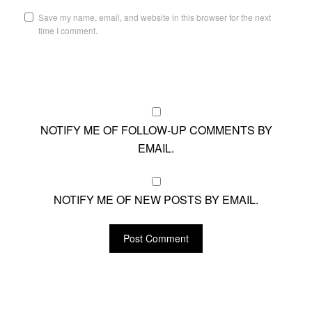
Save my name, email, and website in this browser for the next
time I comment.
NOTIFY ME OF FOLLOW-UP COMMENTS BY
EMAIL.
NOTIFY ME OF NEW POSTS BY EMAIL.