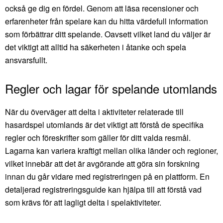
också ge dig en fördel. Genom att läsa recensioner och
erfarenheter från spelare kan du hitta värdefull information
som förbättrar ditt spelande. Oavsett vilket land du väljer är
det viktigt att alltid ha säkerheten i åtanke och spela
ansvarsfullt.
Regler och lagar för spelande utomlands
När du överväger att delta i aktiviteter relaterade till
hasardspel utomlands är det viktigt att förstå de specifika
regler och föreskrifter som gäller för ditt valda resmål.
Lagarna kan variera kraftigt mellan olika länder och regioner,
vilket innebär att det är avgörande att göra sin forskning
innan du går vidare med registreringen på en plattform. En
detaljerad registreringsguide kan hjälpa till att förstå vad
som krävs för att lagligt delta i spelaktiviteter.