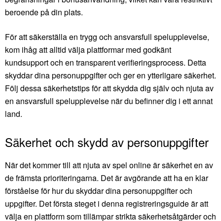
beroende på din plats.
För att säkerställa en trygg och ansvarsfull spelupplevelse,
kom ihåg att alltid välja plattformar med godkänt
kundsupport och en transparent verifieringsprocess. Detta
skyddar dina personuppgifter och ger en ytterligare säkerhet.
Följ dessa säkerhetstips för att skydda dig själv och njuta av
en ansvarsfull spelupplevelse när du befinner dig i ett annat
land.
Säkerhet och skydd av personuppgifter
När det kommer till att njuta av spel online är säkerhet en av
de främsta prioriteringarna. Det är avgörande att ha en klar
förståelse för hur du skyddar dina personuppgifter och
uppgifter. Det första steget i denna registreringsguide är att
välja en plattform som tillämpar strikta säkerhetsåtgärder och