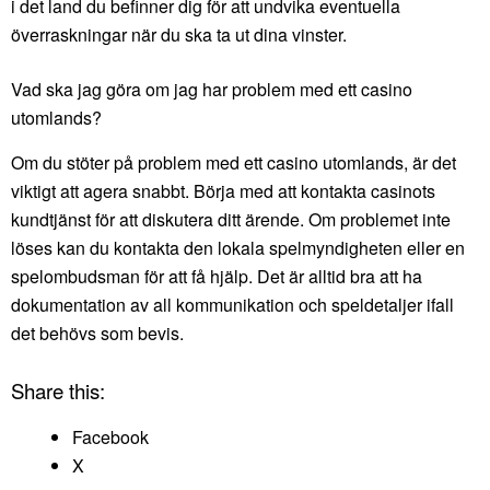
i det land du befinner dig för att undvika eventuella
överraskningar när du ska ta ut dina vinster.
Vad ska jag göra om jag har problem med ett casino
utomlands?
Om du stöter på problem med ett casino utomlands, är det
viktigt att agera snabbt. Börja med att kontakta casinots
kundtjänst för att diskutera ditt ärende. Om problemet inte
löses kan du kontakta den lokala spelmyndigheten eller en
spelombudsman för att få hjälp. Det är alltid bra att ha
dokumentation av all kommunikation och speldetaljer ifall
det behövs som bevis.
Share this:
Facebook
X