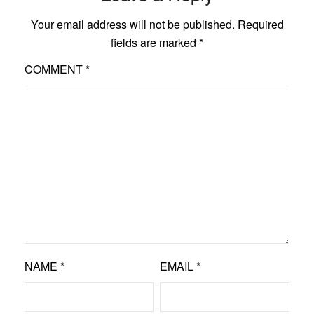
Your email address will not be published.
Required
fields are marked
*
COMMENT
*
NAME
*
EMAIL
*